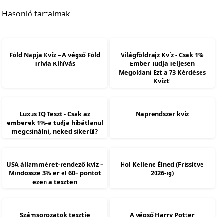
Hasonló tartalmak
Föld Napja Kvíz – A végső Föld
Világföldrajz Kvíz - Csak 1%
Trivia Kihívás
Ember Tudja Teljesen
Megoldani Ezt a 73 Kérdéses
Kvízt!
Luxus IQ Teszt - Csak az
Naprendszer kvíz
emberek 1%-a tudja hibátlanul
megcsinálni, neked sikerül?
USA államméret-rendező kvíz –
Hol Kellene Élned (Frissítve
Mindössze 3% ér el 60+ pontot
2026-ig)
ezen a teszten
Számsorozatok tesztje
A végső Harry Potter