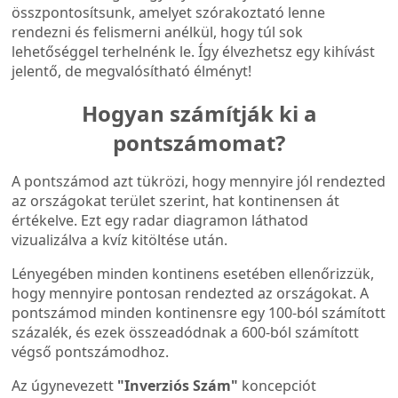
összpontosítsunk, amelyet szórakoztató lenne
rendezni és felismerni anélkül, hogy túl sok
lehetőséggel terhelnénk le. Így élvezhetsz egy kihívást
jelentő, de megvalósítható élményt!
Hogyan számítják ki a
pontszámomat?
A pontszámod azt tükrözi, hogy mennyire jól rendezted
az országokat terület szerint, hat kontinensen át
értékelve. Ezt egy radar diagramon láthatod
vizualizálva a kvíz kitöltése után.
Lényegében minden kontinens esetében ellenőrizzük,
hogy mennyire pontosan rendezted az országokat. A
pontszámod minden kontinensre egy 100-ból számított
százalék, és ezek összeadódnak a 600-ból számított
végső pontszámodhoz.
Az úgynevezett
"Inverziós Szám"
koncepciót