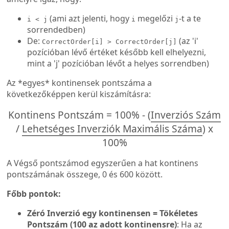
(ami azt jelenti, hogy
megelőzi
-t a te
i < j
i
j
sorrendedben)
De:
(az 'i'
CorrectOrder[i] > CorrectOrder[j]
pozícióban lévő értéket később kell elhelyezni,
mint a 'j' pozícióban lévőt a helyes sorrendben)
Az *egyes* kontinensek pontszáma a
következőképpen kerül kiszámításra:
Kontinens Pontszám = 100% - (
Inverziós Szám
/
Lehetséges Inverziók Maximális Száma
) x
100%
A Végső pontszámod egyszerűen a hat kontinens
pontszámának összege, 0 és 600 között.
Főbb pontok:
Zéró Inverzió egy kontinensen = Tökéletes
Pontszám (100 az adott kontinensre)
: Ha az