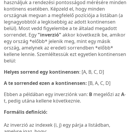
használjuk a rendezési pontosságod mérésére minden
kontinens esetében. Képzeld el, hogy minden
országnak megvan a megfelelő pozíciója a listában (a
legnagyobbtól a legkisebbig az adott kontinensen
belül). Most vedd figyelembe a te általad megadott
sorrendet. Egy
"inverzió"
akkor következik be, amikor
egy ország *előbb* jelenik meg, mint egy másik
ország, amelynek az eredeti sorrendben *előbb*
kellene lennie. Szemléltessük ezt egyetlen kontinensen
belül:
Helyes sorrend egy kontinensen
: [A, B, C, D]
A te sorrended ezen a kontinensen:
[B, A, C, D]
Ebben a példában egy inverziónk van:
B
megelőzi az
A
-
t, pedig utána kellene következnie.
Formális definíció:
Az inverzió az indexek (i, j) egy párja a listádban,
amelyre igaz, hogy: