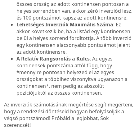
összes ország az adott kontinensen pontosan a
helyes sorrendben van, akkor zéró inverziód lesz,
és 100 pontszámot kapsz az adott kontinensre.
Lehetséges Inverziók Maximális Száma
: Ez
akkor következik be, ha a listád egy kontinensen
belül a helyes sorrend fordítottja. A több inverzió
egy kontinensen alacsonyabb pontszámot jelent
az adott kontinensre.
A Relatív Rangsorolás a Kulcs
: Az egyes
kontinensek pontszáma attól függ, hogy
*mennyire pontosan helyezed el az egyes
országokat a többihez viszonyítva ugyanazon a
kontinensen*, nem pedig az abszolút
pozíciójuktól az összes kontinensen.
Az inverziók számolásának megértése segít megérteni,
hogy a rendezési döntéseid hogyan befolyásolják a
végső pontszámod! Próbáld a legjobbat, Sok
szerencsét!