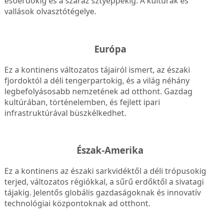
esőerdőkig és a száraz sztyeppékig. A kultúrák és
vallások olvasztótégelye.
Európa
Ez a kontinens változatos tájairól ismert, az északi
fjordoktól a déli tengerpartokig, és a világ néhány
legbefolyásosabb nemzetének ad otthont. Gazdag
kultúrában, történelemben, és fejlett ipari
infrastruktúrával büszkélkedhet.
Észak-Amerika
Ez a kontinens az északi sarkvidéktől a déli trópusokig
terjed, változatos régiókkal, a sűrű erdőktől a sivatagi
tájakig. Jelentős globális gazdaságoknak és innovatív
technológiai központoknak ad otthont.