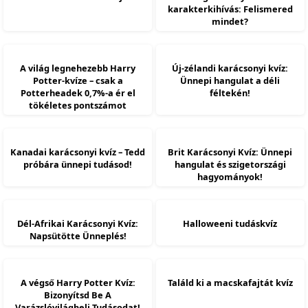
karakterkihívás: Felismered
mindet?
A világ legnehezebb Harry
Új-zélandi karácsonyi kvíz:
Potter-kvíze – csak a
Ünnepi hangulat a déli
Potterheadek 0,7%-a ér el
féltekén!
tökéletes pontszámot
Kanadai karácsonyi kvíz – Tedd
Brit Karácsonyi Kvíz: Ünnepi
próbára ünnepi tudásod!
hangulat és szigetországi
hagyományok!
Dél-Afrikai Karácsonyi Kvíz:
Halloweeni tudáskvíz
Napsütötte Ünneplés!
A végső Harry Potter Kvíz:
Találd ki a macskafajtát kvíz
Bizonyítsd Be A
Varázslóvilágbeli Tudásodat!