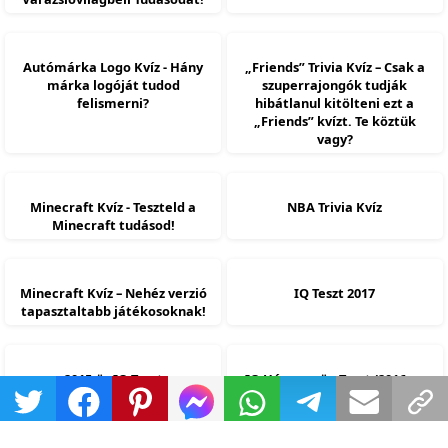
Autómárka Logo Kvíz - Hány
„Friends” Trivia Kvíz – Csak a
márka logóját tudod
szuperrajongók tudják
felismerni?
hibátlanul kitölteni ezt a
„Friends” kvízt. Te köztük
vagy?
Minecraft Kvíz - Teszteld a
NBA Trivia Kvíz
Minecraft tudásod!
Minecraft Kvíz – Nehéz verzió
IQ Teszt 2017
tapasztaltabb játékosoknak!
2015-ös IQ Teszt
IQ Háromszög Teszt (2016-os
Verzió)