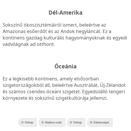
Dél-Amerika
Sokszínű ökoszisztémáiról ismert, beleértve az
Amazonas esőerdőt és az Andok hegyláncát. Ez a
kontinens gazdag kulturális hagyományoknak és egyedi
vadvilágnak ad otthont.
Óceánia
Ez a legkisebb kontinens, amely elsősorban
szigetországokból áll, beleértve Ausztráliát, Új-Zélandot
és számos csendes-óceáni szigetet. Egyedülálló tengeri
környezete és sokszínű szigetkultúrája jellemzi.
Földrajz
Általános tudás
Földrajz
Érdekességek