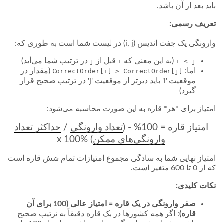
باید بعد از آن باشد.
تعریف رسمی:
وارونگی یک جفت اندیس (i, j) در لیست شما است به طوری که:
(به این معنی که
قبل از
در ترتیب شما می‌آید)
j
i
i < j
اما:
(مقدار در
CorrectOrder[i] > CorrectOrder[j]
موقعیت 'i' باید دیرتر از موقعیت 'j' در ترتیب صحیح قرار
گیرد)
امتیاز برای *هر* قاره به این صورت محاسبه می‌شود:
امتیاز قاره = 100% - (
تعداد وارونگی
/
حداکثر تعداد
وارونگی‌های ممکن
) x 100%
امتیاز نهایی شما به سادگی مجموع امتیازات تمام شش قاره است
که از 0 تا 600 متغیر است.
نکات کلیدی:
صفر وارونگی در یک قاره = امتیاز عالی (100 برای آن
قاره)
: اگر همه کشورها در یک قاره دقیقاً به ترتیب صحیح