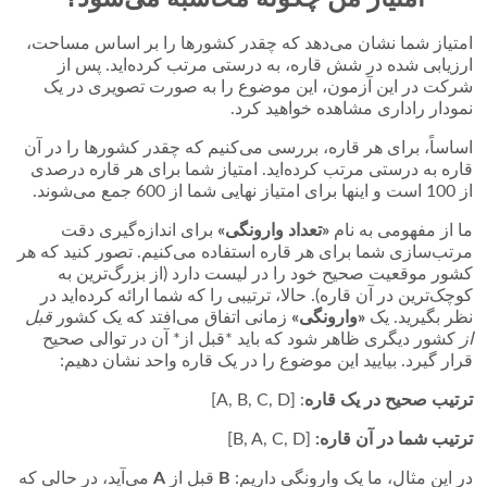
امتیاز شما نشان می‌دهد که چقدر کشورها را بر اساس مساحت،
ارزیابی شده در شش قاره، به درستی مرتب کرده‌اید. پس از
شرکت در این آزمون، این موضوع را به صورت تصویری در یک
نمودار راداری مشاهده خواهید کرد.
اساساً، برای هر قاره، بررسی می‌کنیم که چقدر کشورها را در آن
قاره به درستی مرتب کرده‌اید. امتیاز شما برای هر قاره درصدی
از 100 است و اینها برای امتیاز نهایی شما از 600 جمع می‌شوند.
ما از مفهومی به نام
«تعداد وارونگی»
برای اندازه‌گیری دقت
مرتب‌سازی شما برای هر قاره استفاده می‌کنیم. تصور کنید که هر
کشور موقعیت صحیح خود را در لیست دارد (از بزرگ‌ترین به
کوچک‌ترین در آن قاره). حالا، ترتیبی را که شما ارائه کرده‌اید در
نظر بگیرید. یک
«وارونگی»
زمانی اتفاق می‌افتد که یک کشور
قبل
از
کشور دیگری ظاهر شود که باید *قبل از* آن در توالی صحیح
قرار گیرد. بیایید این موضوع را در یک قاره واحد نشان دهیم:
ترتیب صحیح در یک قاره
: [A, B, C, D]
ترتیب شما در آن قاره:
[B, A, C, D]
در این مثال، ما یک وارونگی داریم:
B
قبل از
A
می‌آید، در حالی که