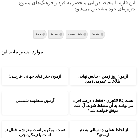
این قاره با محیط دریایی منحصر به فرد و فرهنگ‌های متنوع
جزیره‌ای خود مشخص می‌شود.
جغرافیا
دانش عمومی
جغرافیا
تریویا
موارد بیشتر مانند این
آزمون روز زمین - چالش نهایی
آزمون جغرافیای جهانی (فارسی)
اطلاعات عمومی زمین
تست IQ لاکچری - فقط ۱ درصد افراد
آزمون منظومه شمسی
می‌توانند به آن مسلط شوند، آیا شما
موفق خواهید شد؟
از لحاظ عقلی چه سالی به دنیا
تست نیمکره راست مغز شما فعال تر
اومدی؟
است یا نیمکره چپ