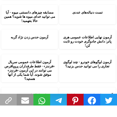
تست دنباله‌های عددی
مسابقه چیزهای دانستنی میوه - آیا
می توانید خدای میوه ها شوید؟ همین
حالا بفهمید!
آزمون نهایی اطلاعات عمومی هری
آزمون حدس زدن نژاد گربه
پاتر: دانش جادوگری خودت رو ثابت
کن!
آزمون لوگوهای خودرو - چند لوگوی
آزمون اطلاعات عمومی سریال
تجاری را می توانید حدس بزنید؟
«فرندز» - فقط طرفداران پروپاقرص
می توانند در این آزمون «فرندز»
موفق شوند. آیا شما یکی از آنها
هستید؟
آزمون ماینکرافت - دانش ماینکرافت
مسابقه اطلاعات عمومی NBA
خود را بسنجید!