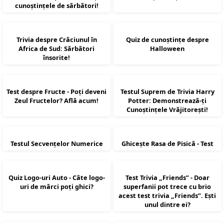
cunoștințele de sărbători!
Trivia despre Crăciunul în
Quiz de cunoștințe despre
Africa de Sud: Sărbători
Halloween
însorite!
Test despre Fructe - Poți deveni
Testul Suprem de Trivia Harry
Zeul Fructelor? Află acum!
Potter: Demonstrează-ți
Cunoștințele Vrăjitorești!
Testul Secvențelor Numerice
Ghicește Rasa de Pisică - Test
Quiz Logo-uri Auto - Câte logo-
Test Trivia „Friends” - Doar
uri de mărci poți ghici?
superfanii pot trece cu brio
acest test trivia „Friends”. Ești
unul dintre ei?