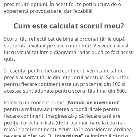
prea multe opțiuni. În acest fel, te poți bucura de o
experiență provocatoare, dar fezabilă!
Cum este calculat scorul meu?
Scorul tău reflectă cât de bine ai ordonat țările după
suprafață, evaluat pe șase continente. Vei vedea acest
lucru vizualizat într-o diagramă radar după ce faci acest
quiz.
În esență, pentru fiecare continent, verificăm cât de
precis ai sortat țările din interiorul acestuia. Scorul tău
pentru fiecare continent este un procentaj din 100 și
acestea sunt adunate pentru scorul tău final din 600.
Folosim un concept numit
„Număr de inversiuni”
pentru a măsura acuratețea ordonării tale pentru
fiecare continent. Imaginează-ți că fiecare țară are
poziția corectă în listă (de la cea mai mare la cea mai
mică în acel continent). Acum, ia în considerare ordinea
pe care ai oferit-o. O
„inversiune”
se întâmplă când o