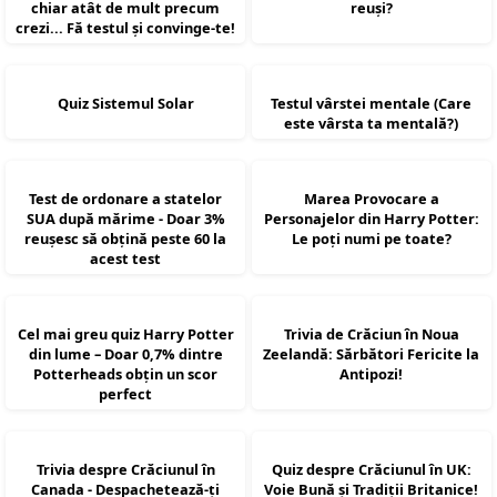
chiar atât de mult precum
reuși?
crezi... Fă testul și convinge-te!
Quiz Sistemul Solar
Testul vârstei mentale (Care
este vârsta ta mentală?)
Test de ordonare a statelor
Marea Provocare a
SUA după mărime - Doar 3%
Personajelor din Harry Potter:
reușesc să obțină peste 60 la
Le poți numi pe toate?
acest test
Cel mai greu quiz Harry Potter
Trivia de Crăciun în Noua
din lume – Doar 0,7% dintre
Zeelandă: Sărbători Fericite la
Potterheads obțin un scor
Antipozi!
perfect
Trivia despre Crăciunul în
Quiz despre Crăciunul în UK:
Canada - Despachetează-ți
Voie Bună și Tradiții Britanice!