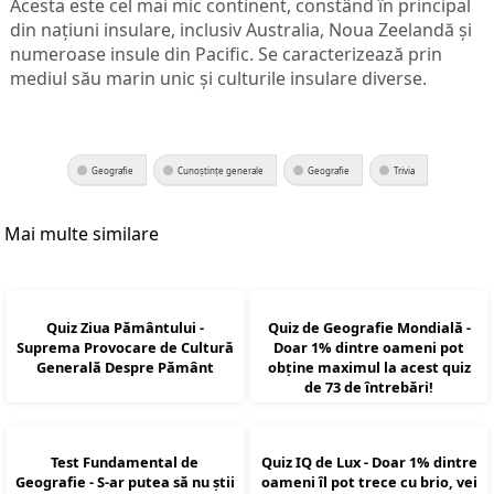
Acesta este cel mai mic continent, constând în principal
din națiuni insulare, inclusiv Australia, Noua Zeelandă și
numeroase insule din Pacific. Se caracterizează prin
mediul său marin unic și culturile insulare diverse.
Geografie
Cunoștințe generale
Geografie
Trivia
Mai multe similare
Quiz Ziua Pământului -
Quiz de Geografie Mondială -
Suprema Provocare de Cultură
Doar 1% dintre oameni pot
Generală Despre Pământ
obține maximul la acest quiz
de 73 de întrebări!
Test Fundamental de
Quiz IQ de Lux - Doar 1% dintre
Geografie - S-ar putea să nu știi
oameni îl pot trece cu brio, vei