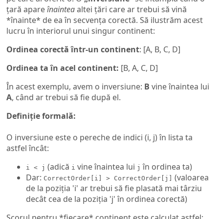
țară apare
înaintea
altei țări care ar trebui să vină
*înainte* de ea în secvența corectă. Să ilustrăm acest
lucru în interiorul unui singur continent:
Ordinea corectă într-un continent
: [A, B, C, D]
Ordinea ta în acel continent:
[B, A, C, D]
În acest exemplu, avem o inversiune:
B
vine înaintea lui
A
, când ar trebui să fie după el.
Definiție formală:
O inversiune este o pereche de indici (i, j) în lista ta
astfel încât:
(adică
vine înaintea lui
în ordinea ta)
i < j
i
j
Dar:
(valoarea
CorrectOrder[i] > CorrectOrder[j]
de la poziția 'i' ar trebui să fie plasată mai târziu
decât cea de la poziția 'j' în ordinea corectă)
Scorul pentru *fiecare* continent este calculat astfel: