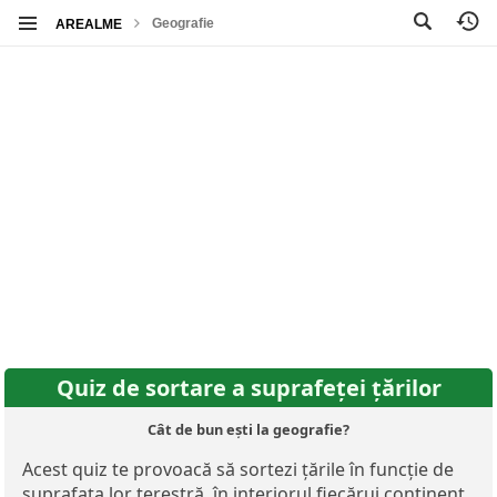
Geografie
AREALME
Quiz de sortare a suprafeței țărilor
Cât de bun ești la geografie?
Acest quiz te provoacă să sortezi țările în funcție de
suprafața lor terestră, în interiorul fiecărui continent.